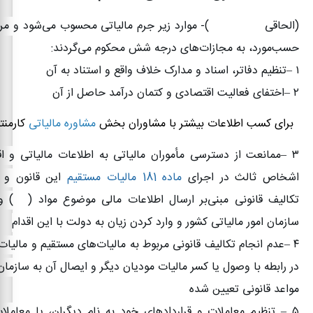
(الحاقی
۱۳۹۴/۰۴/۳۱)-
موارد زیر جرم مالیاتی محسوب می‌شود و مر
حسب‌مورد، به مجازات‌های درجه شش محکوم می‌گردند
:
۱
–
تنظیم دفاتر، اسناد و مدارک خلاف واقع و استناد به آن
۲
–
اختفای فعالیت اقتصادی و کتمان درآمد حاصل از آن
برای کسب اطلاعات بیشتر با مشاوران بخش
مشاوره مالیاتی
کارمنتو
۳
–
ممانعت از دسترسی مأموران مالیاتی به اطلاعات مالیاتی و ا
اشخاص ثالث در اجرای
ماده 181 مالیات مستقیم
این قانون و ا
تکالیف قانونی مبنی‌بر ارسال اطلاعات مالی موضوع مواد (
۱۶۹)
و
سازمان امور مالیاتی کشور و وارد کردن زیان به دولت با این اقدام
۴
–
عدم انجام تکالیف قانونی مربوط به مالیات‌های مستقیم و مالیات 
در رابطه با وصول یا کسر مالیات مودیان دیگر و ایصال آن به سازمان 
مواعد قانونی تعیین‌ شده
۵
–
تنظیم معاملات و قراردادهای خود به نام دیگران، یا معاملا