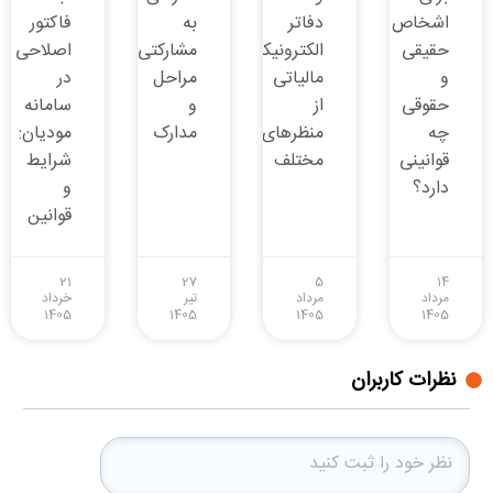
اشخاص
دفاتر
به
فاکتور
حقیقی
الکترونیکی
مشارکتی:
اصلاحی
و
مالیاتی
مراحل
در
حقوقی
از
و
سامانه
چه
منظرهای
مدارک
مودیان:
قوانینی
مختلف
شرایط
دارد؟
و
قوانین
21
27
5
14
مرداد
مرداد
تیر
خرداد
1405
1405
1405
1405
نظرات کاربران