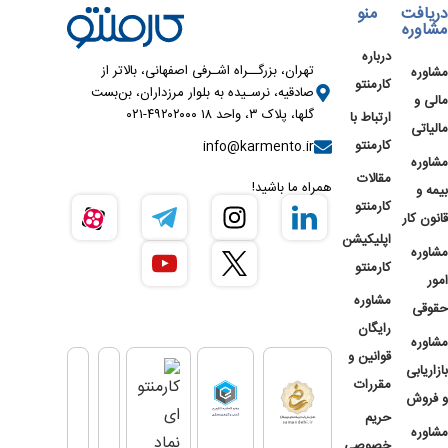
دریافت
منو
مشاوره
درباره
تهران، بزرگــراه اشـرفی اصفهانی، بالاتر از
مشاوره
کارمنتو
صادقیه، نرسـیده به بلوار مرزداران، بن‌بست
مالی و
گلها، پلاک ۳، واحد ۱۸ ۴۹۲۰۲۰۰۰-۰۲۱
ارتباط با
مالیاتی
کارمنتو
info@karmento.ir
مشاوره
مقالات
همراه ما باشید!
بیمه و
کارمنتو
قانون کار
اپلیکیشن
مشاوره
کارمنتو
امور
مشاوره
حقوقی
رایگان
مشاوره
قوانین و
بازاریابی
مقررات
و فروش
حریم
مشاوره
خصوصی