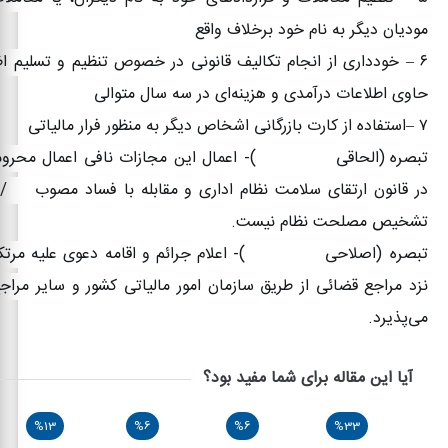
مودیان دیگر به نام خود برخلاف واقع
۶
–
خودداری از انجام تکالیف قانونی در خصوص تنظیم و تسلیم اظه
حاوی اطلاعات درآمدی و هزینه‌ای در سه‌ سال متوالی
۷
–
استفاده از کارت بازرگانی اشخاص دیگر به منظور فرار مالیاتی
تبصره
۱(
الحاقی
۱۳۹۴/۰۴/۳۱)-
اعمال این مجازات نافی اعمال محرو
در قانون ارتقای سلامت نظام اداری و مقابله با فساد مصوب
۰۷ /۰۸ /۱۳۹۰
تشخیص مصلحت نظام نیست
.
تبصره
۲(
اصلاحی
۱۳۹۴/۰۴/۳۱)-
اعلام جرائم و اقامه دعوی علیه مرتک
نزد مراجع قضائی از طریق سازمان امور مالیاتی کشور و سایر مرا
می‌پذیرد
.
آیا این مقاله برای شما مفید بود؟
%13
%6
%6
%33