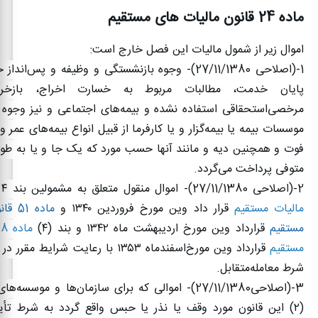
ماده 24 قانون مالیات های مستقیم
اموال زیر از شمول مالیات این فصل خارج است
:
1-
(اصلاحی
27/11/1380)-
وجوه بازنشستگی و وظیفه و پس‌انداز 
پایان خدمت، مطالبات مربوط به خسارت اخراج، بازخ
مرخصی‌استحقاقی استفاده نشده و بیمه‌های اجتماعی و نیز وجوه
موسسات بیمه یا بیمه‌گزار و یا کارفرما از قبیل‌ انواع بیمه‌های عمر
فوت و همچنین دیه و مانند آنها حسب مورد که یک‌ جا و یا به طور
متوفی پرداخت می‌گردد
.
2-(اصلاحی
27/11/1380)-
اموال منقول متعلق به مشمولین بند
۴
مالیات مستقیم
قرار داد وین مورخ فروردین
۱۳۴۰
و
ماده 
مستقیم
قرارداد وین مورخ اردیبهشت ماه
۱۳۴۲
و بند (
۴)
مستقیم
قرارداد وین مورخ‌اسفندماه
۱۳۵۳
با رعایت شرایط مقرر در قر
شرط معامله‌متقابل
.
3-(
اصلاحی
27/11/1380)-
اموالی که برای سازمان‌ها و موسسه‌های
(
۲)
این قانون مورد وقف یا نذر یا حبس واقع گردد به شرط تأیی