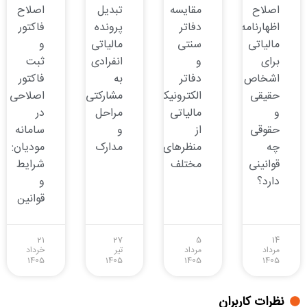
اصلاح
مقایسه
تبدیل
اصلاح
اظهارنامه
دفاتر
پرونده
فاکتور
مالیاتی
سنتی
مالیاتی
و
برای
و
انفرادی
ثبت
اشخاص
دفاتر
به
فاکتور
حقیقی
الکترونیکی
مشارکتی:
اصلاحی
و
مالیاتی
مراحل
در
حقوقی
از
و
سامانه
چه
منظرهای
مدارک
مودیان:
قوانینی
مختلف
شرایط
دارد؟
و
قوانین
21
27
5
14
مرداد
مرداد
تیر
خرداد
1405
1405
1405
1405
نظرات کاربران