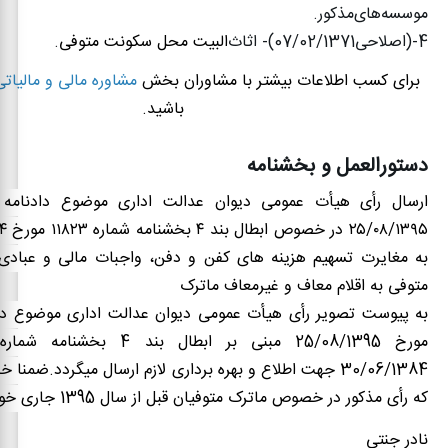
موسسه‌های‌مذکور
.
4-(
اصلاحی
07/02/1371)-
اثاث
‌البیت محل سکونت متوفی
.
برای کسب اطلاعات بیشتر با مشاوران بخش
مشاوره مالی و مالیاتی
باشید.
دستورالعمل و بخشنامه
ارسال رأی هیأت عمومی دیوان عدالت اداری موضوع دادنامه
۲۵/۰۸/۱۳۹۵
در خصوص ابطال بند
۴
بخشنامه شماره
۱۱۸۲۳
مورخ
۴
به مغایرت تسهیم هزینه های کفن و دفن، واجبات مالی و عباد
متوفی به اقلام معاف و غیرمعاف ماترک
30/06/1384 جهت اطلاع و بهره ­برداری لازم ارسال می­گردد.ضمنا
که رأی مذکور در خصوص ماترک متوفیان قبل از سال 1395 جاری خواهدبود.
نادر جنتی