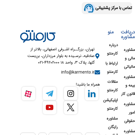
تماس با مرکز پشتیبانی
دریافت
منو
مشاوره
درباره
تهران، بزرگــراه اشـرفی اصفهانی، بالاتر از
مشاوره
کارمنتو
صادقیه، نرسـیده به بلوار مرزداران، بن‌بست
مالی و
گلها، پلاک ۳، واحد ۱۸ ۴۹۲۰۲۰۰۰-۰۲۱
ارتباط با
مالیاتی
کارمنتو
info@karmento.ir
مشاوره
مقالات
همراه ما باشید!
بیمه و
کارمنتو
قانون کار
اپلیکیشن
مشاوره
کارمنتو
امور
مشاوره
حقوقی
رایگان
مشاوره