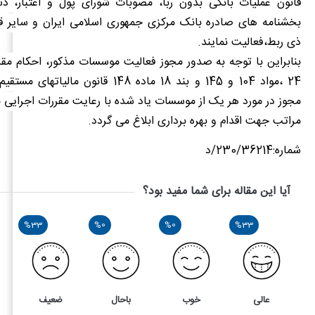
قانون عملیات بانکی بدون ربا، مصوبات شورای پول و اعتبار، دس
بخشنامه های صادره بانک مرکزی جمهوری اسلامی ایران و سایر قو
ذی ربط،فعالیت نمایند.
بنابراین با توجه به صدور مجوز فعالیت موسسات مذکور، احکام مقر
24
،مواد
104
و
145
و
بند 18 ماده 148
قانون مالیاتهای مستقیم
مجوز در مورد هر یک از موسسات یاد شده با رعایت مقررات اجرایی 
مراتب جهت اقدام و بهره برداری ابلاغ می گردد.
شماره:230/36214/د
آیا این مقاله برای شما مفید بود؟
%33
%0
%0
%33
عالی
خوب
باحال
ضعیف