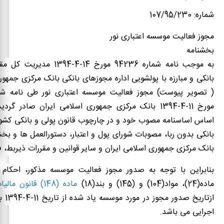
شماره: 107/95/230
مجوز فعالیت موسسه اعتباری نور
بخشنامه
به موجب نامه شماره 94236 مورخ 14-4
بانکی و مبارزه با پولشویی اداره مجوزهای بانکی بانک مرکزی جمهور
مورخ 11-4-1394 بانک مرکزی جمهوری اسلامی ایران صادر گرد
اساس اساسنامه مصوب خود و در چارچوب قانون پولی و بانکی کشور،
بانکی بدون ربا، مصوبات شورای پول و اعتبار، دستورالعمل ها و بخش
بانک مرکزی جمهوری اسلامی ایران و سایر قوانین و مقررات ذی­ربط، ف
ماده(24)، مواد(104) و (145) و بند(18)
ماده (148) قانون مالیات های مستقیم
ازتاریخ
اجرایی می باشد.