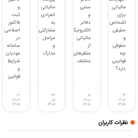
مالیاتی
سنتی
مالیاتی
و
برای
و
انفرادی
ثبت
اشخاص
دفاتر
به
فاکتور
حقیقی
الکترونیکی
مشارکتی:
اصلاحی
و
مالیاتی
مراحل
در
حقوقی
از
و
سامانه
چه
منظرهای
مدارک
مودیان:
قوانینی
مختلف
شرایط
دارد؟
و
قوانین
21
27
5
14
مرداد
مرداد
تیر
خرداد
1405
1405
1405
1405
نظرات کاربران