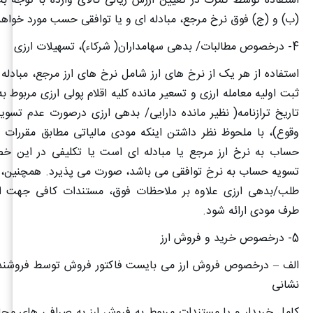
استفاده توسط گمرک در تعیین ارزش ریالی کالای وارده با توجه به
(ب) و (ج) فوق نرخ مرجع، مبادله ای و یا توافقی حسب مورد خواهد
4- درخصوص مطالبات/ بدهی سهامداران( شرکاء)، تسهیلات ارزی
استفاده از هر یک از نرخ های ارز شامل نرخ های ارز مرجع، مبادله 
ثبت اولیه معامله ارزی و تسعیر مانده کلیه اقلام پولی ارزی مربوط به
تاریخ ترازنامه( نظیر مانده دارایی/ بدهی ارزی درصورت عدم تسوی
وقوع)، با ملحوظ نظر داشتن اینکه مودی مالیاتی مطابق مقررات 
حساب به نرخ ارز مرجع یا مبادله ای است یا تکلیفی در این 
تسویه حساب به نرخ توافقی می باشد، صورت می پذیرد. همچنین، ب
طلب/بدهی ارزی علاوه بر ملاحظات فوق، مستندات کافی جهت اثب
طرف مودی ارائه شود
.
5- درخصوص خرید و فروش ارز
الف – درخصوص فروش ارز می بایست فاکتور فروش توسط فروشنده
نشانی
کامل خریدار و یا مستندات مربوط به فروش ارز به صرافی های مجا