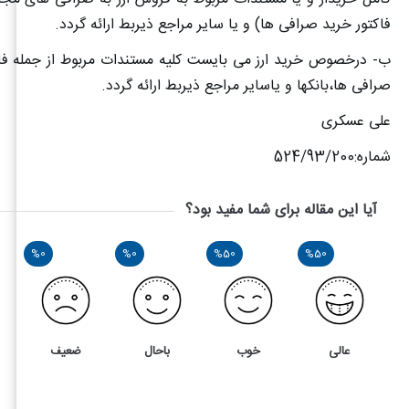
فاکتور خرید صرافی ها) و یا سایر مراجع ذیربط ارائه گردد
.
ب- درخصوص خرید ارز می بایست کلیه مستندات مربوط از جمله فاکت
صرافی ها،بانکها و یاسایر مراجع ذیربط ارائه گردد
.
علی عسکری
شماره:524/93/200
آیا این مقاله برای شما مفید بود؟
%0
%0
%50
%50
عالی
خوب
باحال
ضعیف
2
5