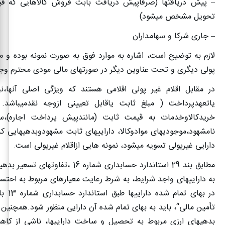
– پیش دریافتها (صرفاًپیش دریافت بابت فروش کالاهایی که ق
تحویل مشخص میشود)
– جاری شرکا و سهامداران
لازم به توضیح است، اشاره به موارد فوق به صورت نمونه بوده و 
پولی دیگری و تحت عناوین دیگر در صورتهای مالی مودی محترم وج
در مقابل اقلام غیر پولی اقلامی هستند که ویژگی اصلی آنها،ن
یاتعهدپرداخت ( مبلغ ثابت یاقابل تعیینی ازوجه نقدمیباشد
خریدکالاوخدمات به قیمت ثابت (مانندپیش پرداخت اجاره)،سرق
نامشهود،موجودیهای موادوکالا، داراییهای ثابت مشهودوبدهیهایی ک
دارایی غیرپولی تسویه میشود، نمونه هایی ازاقلام غیرپولی است
.
مطابق بند 29 استاندارد حسابداری شماره 16 ،تفا
به داراییهای واجد شرایط، به شرط رعایت معیارهای مربوط به احت
در بهای تم
تأمین مالی“، باید به بهای تمام شده آن دارایی منظور شود.همچنین 
بدهیهای ارزی مربوط به تحصیل و ساخت داراییها، ناشی از کا