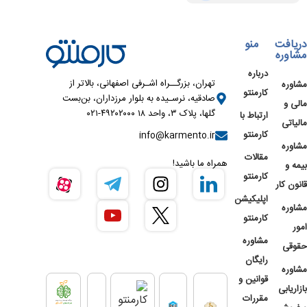
دریافت
منو
مشاوره
درباره
تهران، بزرگــراه اشـرفی اصفهانی، بالاتر از
مشاوره
کارمنتو
صادقیه، نرسـیده به بلوار مرزداران، بن‌بست
مالی و
گلها، پلاک ۳، واحد ۱۸ ۴۹۲۰۲۰۰۰-۰۲۱
ارتباط با
مالیاتی
کارمنتو
info@karmento.ir
مشاوره
مقالات
همراه ما باشید!
بیمه و
کارمنتو
قانون کار
اپلیکیشن
مشاوره
کارمنتو
امور
مشاوره
حقوقی
رایگان
مشاوره
قوانین و
بازاریابی
مقررات