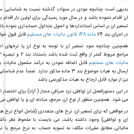
بدیهی است چنانچه مودی در سنوات گذشته نسبت به شناسایی سو
ارز اقدام ننموده باشد و در سال مورد رسیدگی برای اولین بار اقدام 
تسعیر ارز بر اساس استانداردها و اصول متداول حسابداری نموده باش
در اجرای بند 24
ماده 148 قانون مالیات های مستقیم
قابل قبول خوا
همچنین چنانچه سود تسعیر ارز با توجه به نوع ارز یا نرخهای ا
مراجع مربوط کمتر از واقع ثبت شده باشد باستناد بند 2 و تبصره 2
مالیات های مستقیم
قابل اضافه نمودن به درآمد مشمول مالیات بو
ارسال به هیات موضوع بند 3 ماده مذکور ندارد. ضمناً عدم 
نیز از موارد قابل ارجاع به هیات مذکورنمی باشد
.
در این دستورالعمل ارز توافقی نزد صرافی مجاز ( آزاد) برای اختصار ار
می شود. همچنین منظور از نوع ارز، مرجع، مبادله ای و یا توافقی می
در مواقعی که برای تسعیر ارز، نرخ های متعددی (شامل انواع نرخ ها
ای و توافقی) وجود داشته باشد، می بایست با ملحوظ نظر داش
مالیاتی مطابق مقررات مکلف به تسویه حساب به نرخ مرجع یا نر