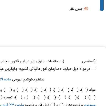
بدون نظر
(اصلاحی
۱۳۸۰/۱۱/۲۷)-
اصلاحات عبارتی زیر در این قانون انجام 
۱
–
در مواد ذیل عبارت «‌سازمان امور مالیاتی کشور» جایگزین عبا
بیشتر بخوانیم: بررسی
ماده 219 قانون مالیات های مستقیم
‌مواد (
۲۶)
، (
۲۹)
، (
۳۹)
، (
۴۰)
، (
۴۱)
، (
۵۷)
، (
۸۰)
، (
۱۱۴)
و (
۱۵۴)
و 
(
۱۶۰)
، (
۱۶۳)
،(
۱۶۴)
، (
۱۶۶)
، (
۱۶۹)
، (
۱۷۶)
، (
۱۸۶)
و (
۱۹۱)
، تبصره (
)
مستقیم
و تبصره‌های (
۱)
و (
۲)
ذیل آن و تبصره
ماده 230 قانون مالیاتهای مستقیم