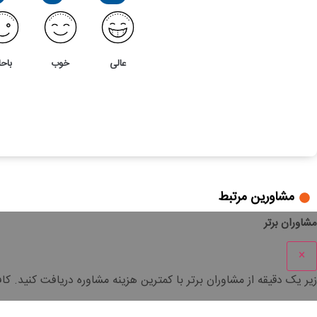
عالی
خوب
باحا
2
3
بررسی ماده 220 قانون مالیات های مستقیم
مشاورین مرتبط
مشاوران برتر
×
زیر یک دقیقه
از مشاوران برتر با
کمترین هزینه
مشاوره دریافت کنید. کا