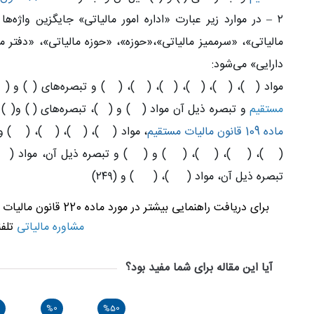
۲
–
در موارد زیر عبارت «‌اداره امور مالیاتی» جایگزین واژه
مالیاتی»، «‌سرممیز مالیاتی»،«‌حوزه»، «‌حوزه مالیاتی»، «‌دفتر 
دارایی» می‌شود
:
‌مواد (
۲۶)
، (
۲۷)
، (
۲۹)
، (
۳۱)
، (
۳۴)
، (
۳۵)
و تبصره‌های (
۲)
و (
۳)
مستقیم
و تبصره ذیل آن مواد (
۷۲)
و (
۸۰)
، تبصره‌های (
۱)
و(
۲)
ماده 109 قانون مالیات مستقیم
، مواد (
۱۱۳)
، (
۱۱۴)
، (
۱۱۷)
، (
۱۲۶)
و
(
۱۷۹)
، (
۱۸۳)
، (
۱۸۴)
، (
۱۸۵)
و (
۱۸۶)
و تبصره ذیل آن، مواد (
۸۸)
تبصره ذیل آن، مواد (
۲۳۲)
، (
۲۳۳)
و
(
۲۴۹
)
برای دریافت راهنمایی بیشتر در مورد ماده 220 قانون مالیات های مستقیم از مشاوران و متخصصان برتر کارمنتو در بخش
مشاوره مالیاتی
تلفن
آیا این مقاله برای شما مفید بود؟
%0
%50