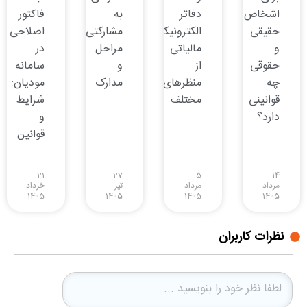
اشخاص
دفاتر
به
فاکتور
حقیقی
الکترونیکی
مشارکتی:
اصلاحی
و
مالیاتی
مراحل
در
حقوقی
از
و
سامانه
چه
منظرهای
مدارک
مودیان:
قوانینی
مختلف
شرایط
دارد؟
و
قوانین
21
27
5
14
مرداد
مرداد
تیر
خرداد
1405
1405
1405
1405
نظرات کاربران