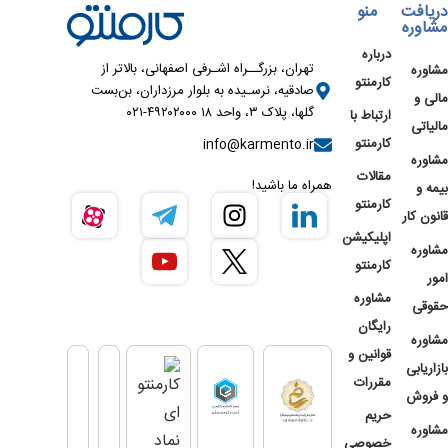
دریافت
منو
مشاوره
درباره
تهران، بزرگــراه اشـرفی اصفهانی، بالاتر از
مشاوره
کارمنتو
صادقیه، نرسـیده به بلوار مرزداران، بن‌بست
مالی و
گلها، پلاک ۳، واحد ۱۸ ۴۹۲۰۲۰۰۰-۰۲۱
ارتباط با
مالیاتی
کارمنتو
info@karmento.ir
مشاوره
مقالات
همراه ما باشید!
بیمه و
کارمنتو
قانون کار
اپلیکیشن
مشاوره
کارمنتو
امور
مشاوره
حقوقی
رایگان
مشاوره
قوانین و
بازاریابی
مقررات
و فروش
حریم
مشاوره
خصوصی