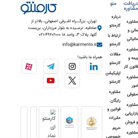
دریافت
منو
مشاوره
درباره
تهران، بزرگــراه اشـرفی اصفهانی، بالاتر از
مشاوره
کارمنتو
صادقیه، نرسـیده به بلوار مرزداران، بن‌بست
مالی و
گلها، پلاک ۳، واحد ۱۸ ۴۹۲۰۲۰۰۰-۰۲۱
ارتباط با
مالیاتی
کارمنتو
info@karmento.ir
مشاوره
مقالات
همراه ما باشید!
بیمه و
کارمنتو
قانون کار
اپلیکیشن
مشاوره
کارمنتو
امور
مشاوره
حقوقی
رایگان
مشاوره
قوانین و
بازاریابی
مقررات
و فروش
حریم
مشاوره
خصوصی