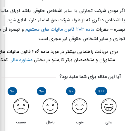
اگر مودی شرکت تجارتی یا سایر اشخاص حقوقی باشد اوراق مالیاتی
یا اشخاص دیگری که از طرف شرکت حق امضاء‌ دارند ابلاغ شود
.
تبصره – مقررات
ماده 203 قانون مالیات های مستقیم
و تبصره آن د
تجاری و سایر اشخاص حقوقی نیز مجری است
برای دریافت راهنمایی بیشتر در مورد ماده 06
مشاوران و متخصصان برتر کارمنتو در بخش
مشاوره مالی
کمک 
آیا این مقاله برای شما مفید بود؟
%0
%0
%0
%66
عالی
خوب
باحال
ضعیف