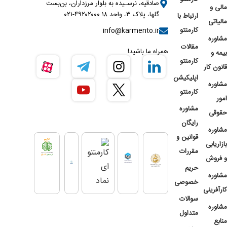
صادقیه، نرسـیده به بلوار مرزداران، بن‌بست
مالی و
گلها، پلاک ۳، واحد ۱۸ ۴۹۲۰۲۰۰۰-۰۲۱
ارتباط با
مالیاتی
کارمنتو
info@karmento.ir
مشاوره
مقالات
همراه ما باشید!
بیمه و
کارمنتو
قانون کار
اپلیکیشن
مشاوره
کارمنتو
امور
مشاوره
حقوقی
رایگان
مشاوره
قوانین و
بازاریابی
مقررات
و فروش
حریم
مشاوره
خصوصی
کارآفرینی
سوالات
مشاوره
متداول
منابع