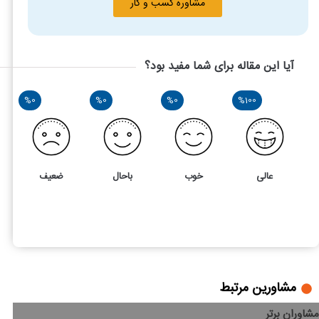
مشاوره کسب و کار
آیا این مقاله برای شما مفید بود؟
%0
%0
%0
%100
عالی
خوب
باحال
ضعیف
5
5
قرارداد بازاریابی(ویزیتوری و درصدی با پورسانت)چه شرایطی دارد؟
مشاورین مرتبط
مشاوران برتر