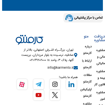
تماس با مرکز پشتیبانی
دریافت
منو
مشاوره
درباره
تهران، بزرگــراه اشـرفی اصفهانی، بالاتر از
مشاوره
کارمنتو
صادقیه، نرسـیده به بلوار مرزداران، بن‌بست
مالی و
گلها، پلاک ۳، واحد ۱۸ ۴۹۲۰۲۰۰۰-۰۲۱
ارتباط با
مالیاتی
کارمنتو
info@karmento.ir
مشاوره
مقالات
همراه ما باشید!
بیمه و
کارمنتو
قانون کار
اپلیکیشن
مشاوره
کارمنتو
امور
مشاوره