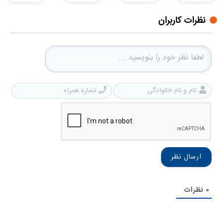
نظرات کاربران
نام
شمار
و
همرا
نام
خانوادگی
0
نظرات