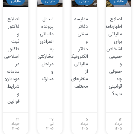
مالیاتی
مالیاتی
مالیاتی
مالیاتی
اصلاح
مقایسه
تبدیل
اصلاح
اظهارنامه
دفاتر
پرونده
فاکتور
مالیاتی
سنتی
مالیاتی
و
برای
و
انفرادی
ثبت
اشخاص
دفاتر
به
فاکتور
حقیقی
الکترونیکی
مشارکتی:
اصلاحی
و
مالیاتی
مراحل
در
حقوقی
از
و
سامانه
چه
منظرهای
مدارک
مودیان:
قوانینی
مختلف
شرایط
دارد؟
و
قوانین
21
27
5
14
مرداد
مرداد
تیر
خرداد
1405
1405
1405
1405