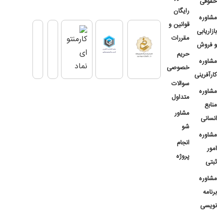
حقوقی
رایگان
مشاوره
قوانین و
بازاریابی
مقررات
و فروش
حریم
مشاوره
خصوصی
کارآفرینی
سوالات
مشاوره
متداول
منابع
مشاور
انسانی
شو
مشاوره
انجام
امور
پروژه
ثبتی
مشاوره
برنامه
نویسی