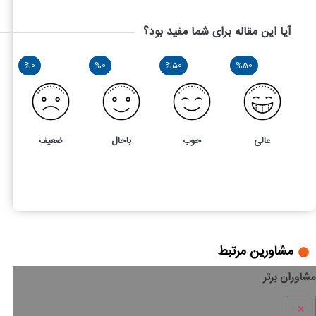
آیا این مقاله برای شما مفید بود؟
%0
%0
%50
%50
عالی
خوب
باحال
ضعیف
2
5
گزارش خرید و فروش فصلی بر اساس ماده 169 قانون مالیات مستقیم
مشاورین مرتبط
مشاوران برتر
×