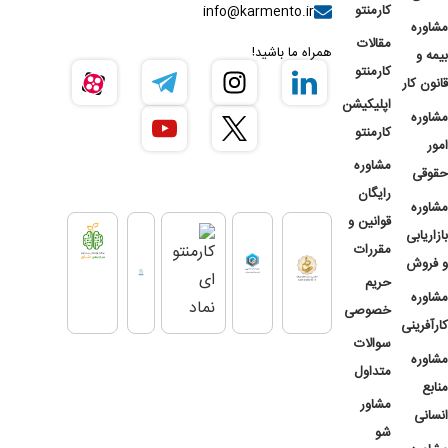
کارمنتو
info@karmento.ir
مشاوره
مقالات
همراه ما باشید!
بیمه و
کارمنتو
قانون کار
اپلیکیشن
مشاوره
کارمنتو
امور
مشاوره
حقوقی
رایگان
مشاوره
قوانین و
بازاریابی
مقررات
و فروش
حریم
مشاوره
خصوصی
کارآفرینی
سوالات
مشاوره
متداول
منابع
مشاور
انسانی
شو