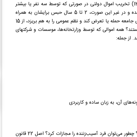
نخواهد بود. در ماده 683 قانون تعزیرات (مصوب در سال 1375) تخریب اموال دولتی در صورتی که توسط سه نفر یا بیشتر
انجام شوند، ممکن است به محارب شناخته شدن آن‎ها منجر شده و در غیر این صورت، 2 تا 5 سال حبس برایشان به همراه
خواهد داشت. از طرفی، اگر کسی به افراد عادی در صحن عمومی جامعه حمله یا تعرض کند و نظم عمومی را به هم بریزد، از 15
روز تا 6 ماه حبس خواهد شد. اما اموال دولتی چه چیزهایی هستند؟ همه اموالی که توسط وزارتخانه‌ها، موسسات و شرکت‎های
 از جمله:
ه‌های آن، به زبان ساده و کاربردی
اما اگر اموال شخصی کسی مورد تهدید و آسیب قرار بگیرند چه؟ چطور می‌توان فرد آسیب‌زننده را مجازات کرد؟ اصل 22 قانون