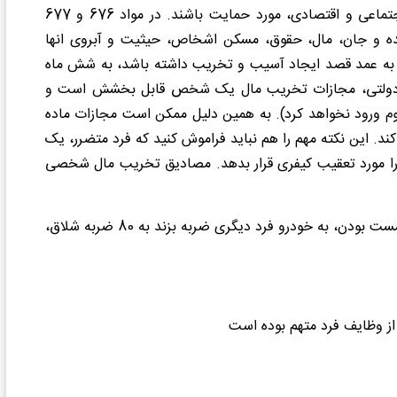
اساسی کشور ما، می‎گوید که اموال افراد باید برای حفظ نظم اجتماعی و اقتصادی، مورد حمایت باشند. در مواد 676 و 677
قانون مجازات اسلامی، اموال خصوصی افراد محترم شمرده شده و جان، مال، حقوق، مسکن اشخاص، حیثیت و آبروی ان‎ها
 به عمد قصد ایجاد آسیب و تخریب داشته باشد، به شش ماه
و دولتی، مجازات تخریب مال یک شخص قابل بخشش است و
موم ورود نخواهد کرد). به همین دلیل ممکن است مجازات ماده
 کند. این نکته مهم را هم نباید فراموش کنید که فرد متضرر، یک
 را مورد تعقیب کیفری قرار بدهد. مصادیق تخریب مال شخصی
تخریب ماشین: اگر کسی در حالت مصرف مشروبات الکلی و مست بودن، به خودرو فرد دیگری ضربه بزند به 80 ضربه شلاق،
از وظایف فرد متهم بوده است